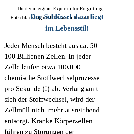
Du deine eigene Expertin für Entgiftung,
Der Schlüssel dazu liegt
Entschlackung und Gesundheit wärst
im Lebensstil
!
J
eder Mensch besteht aus ca. 50-
100 Billionen Zellen. In jeder
Zelle laufen etwa 100.000
chemische Stoffwechselprozesse
pro Sekunde (!) ab. Verlangsamt
sich der Stoffwechsel, wird der
Zellmüll nicht mehr ausreichend
entsorgt.
Kranke Körperzellen
führen zu Störungen der